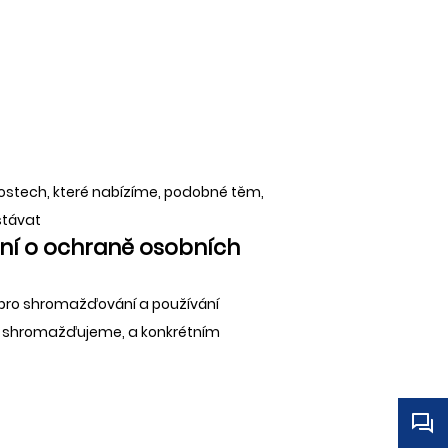
lostech, které nabízíme, podobné těm,
ostávat
ení o ochraně osobních
d pro shromažďování a používání
ré shromažďujeme, a konkrétním