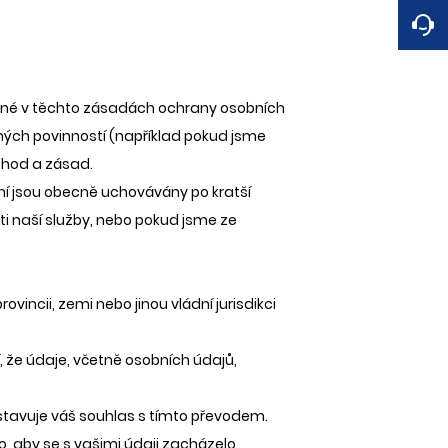
ené v těchto zásadách ochrany osobních
ých povinností (například pokud jsme
ohod a zásad.
ání jsou obecně uchovávány po kratší
ti naší služby, nebo pokud jsme ze
ncii, zemi nebo jinou vládní jurisdikci
že údaje, včetně osobních údajů,
tavuje váš souhlas s tímto převodem.
o, aby se s vašimi údaji zacházelo