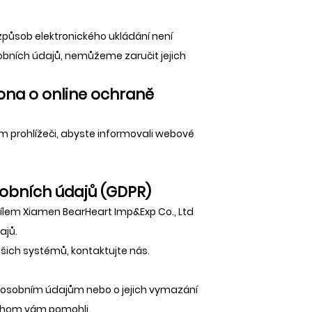
způsob elektronického ukládání není
obních údajů, nemůžeme zaručit jejich
kona o online ochraně
 prohlížeči, abyste informovali webové
obních údajů (GDPR)
ílem Xiamen BearHeart Imp&Exp Co., Ltd
ajů.
ašich systémů, kontaktujte nás.
m osobním údajům nebo o jejich vymazání
ychom vám pomohli.