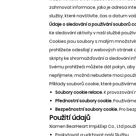
zahrnovat informace, jako je adresa inte
služby, které navštívíte, čas a datum vaš
Údaje o sledování a používání souborů c
Ke sledování aktivity v naší službě pou
Cookies jsou soubory s malým množstvím
prohlížeče odesílají z webových stránek a
skripty ke shromažďování a sledování inf
Svému prohlížeči můžete dát pokyn, aby o
nepřijmete, možná nebudete moci používa
Příklady souborů cookie, které používáme
Soubory cookie relace.
K provozování 
Přednostní soubory cookie.
Používáme
Bezpečnostní soubory cookie.
Pro bez
Použití údajů
Xiamen BearHeart Imp&Exp Co., Ltd použ
Poskytovat a udržovat naši Službu