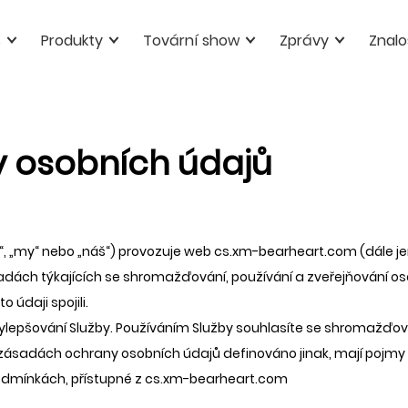
s
Produkty
Tovární show
Zprávy
Znalo
 osobních údajů
“, „my“ nebo „náš“) provozuje web cs.xm-bearheart.com (dále jen
adách týkajících se shromažďování, používání a zveřejňování os
 údaji spojili.
ylepšování Služby. Používáním Služby souhlasíte se shromažďo
 zásadách ochrany osobních údajů definováno jinak, mají pojmy
odmínkách, přístupné z cs.xm-bearheart.com