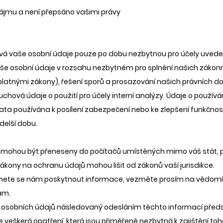
jmu a není přepsáno vašimi právy
ová vaše osobní údaje pouze po dobu nezbytnou pro účely uved
e osobní údaje v rozsahu nezbytném pro splnění našich zákonn
platnými zákony), řešení sporů a prosazování našich právních d
chová údaje o použití pro účely interní analýzy. Údaje o použív
data používána k posílení zabezpečení nebo ke zlepšení funkčnos
delší dobu.
mohou být přeneseny do počítačů umístěných mimo váš stát, provi
ákony na ochranu údajů mohou lišit od zákonů vaší jurisdikce.
nete se nám poskytnout informace, vezměte prosím na vědomí, 
am.
 osobních údajů následovaný odesláním těchto informací předs
 veškerá opatření, která jsou přiměřeně nezbytná k zajištění toh