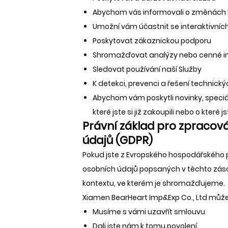
Abychom vás informovali o změnách v
Umožní vám účastnit se interaktivních
Poskytovat zákaznickou podporu
Shromažďovat analýzy nebo cenné in
Sledovat používání naší Služby
K detekci, prevenci a řešení technick
Abychom vám poskytli novinky, speciá
které jste si již zakoupili nebo o kter
Právní základ pro zpracov
údajů (GDPR)
Pokud jste z Evropského hospodářského p
osobních údajů popsaných v těchto zása
kontextu, ve kterém je shromažďujeme.
Xiamen BearHeart Imp&Exp Co., Ltd může
Musíme s vámi uzavřít smlouvu
Dali jste nám k tomu povolení