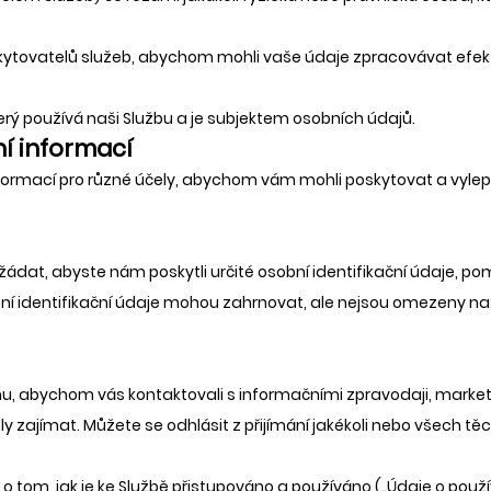
ytovatelů služeb, abychom mohli vaše údaje zpracovávat efekti
který používá naši Službu a je subjektem osobních údajů.
í informací
ormací pro různé účely, abychom vám mohli poskytovat a vylepš
žádat, abyste nám poskytli určité osobní identifikační údaje,
bní identifikační údaje mohou zahrnovat, ale nejsou omezeny na
u, abychom vás kontaktovali s informačními zpravodaji, marke
y zajímat. Můžete se odhlásit z přijímání jakékoli nebo všech t
om, jak je ke Službě přistupováno a používáno („Údaje o použí