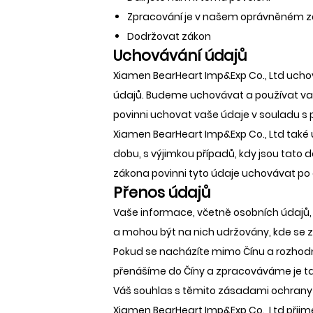
Zpracování je v našem oprávněném zá
Dodržovat zákon
Uchovávání údajů
Xiamen BearHeart Imp&Exp Co., Ltd uch
údajů. Budeme uchovávat a používat vaš
povinni uchovat vaše údaje v souladu s 
Xiamen BearHeart Imp&Exp Co., Ltd také u
dobu, s výjimkou případů, kdy jsou tato 
zákona povinni tyto údaje uchovávat po 
Přenos údajů
Vaše informace, včetně osobních údajů, 
a mohou být na nich udržovány, kde se z
Pokud se nacházíte mimo Čínu a rozhod
přenášíme do Číny a zpracováváme je t
Váš souhlas s těmito zásadami ochrany
Xiamen BearHeart Imp&Exp Co., Ltd přijme