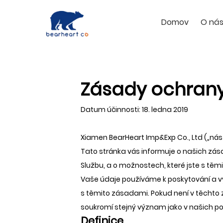
Domov
O ná
Zásady ochrany
Datum účinnosti: 18. ledna 2019
Xiamen BearHeart Imp&Exp Co., Ltd („nás
Tato stránka vás informuje o našich zás
Službu, a o možnostech, které jste s těmito
Vaše údaje používáme k poskytování a v
s těmito zásadami. Pokud není v těchto
soukromí stejný význam jako v našich p
Definice