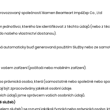
rovozovaný společností Xiamen BearHeart Imp&Exp Co., Ltd
 jednotlivci, kterého lze identifikovat z těchto údajů (nebo z t
do našeho vlastnictví dostanou).
ná automaticky buď generovaná použitím Služby nebo ze samotn
vašem zařízení (počítači nebo mobilním zařízení).
o právnická osoba, která (samostatně nebo společně nebo spole
í být zpracovávány jakékoli osobní údaje.
ních údajů jsme správcem vašich osobních údajů.
é služeb)
lem služeb) se rozumí jakákoli fyzická nebo právnická osoba,