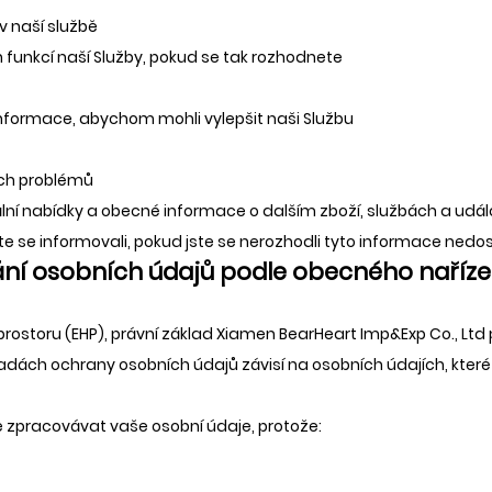
 naší službě
 funkcí naší Služby, pokud se tak rozhodnete
formace, abychom mohli vylepšit naši Službu
ých problémů
lní nabídky a obecné informace o dalším zboží, službách a udá
é jste se informovali, pokud jste se nerozhodli tyto informace ned
ání osobních údajů podle obecného naříz
rostoru (EHP), právní základ Xiamen BearHeart Imp&Exp Co., Lt
dách ochrany osobních údajů závisí na osobních údajích, kte
 zpracovávat vaše osobní údaje, protože: