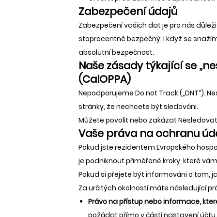
Zabezpečení údajů
Zabezpečení vašich dat je pro nás důlež
stoprocentně bezpečný. I když se snažím
absolutní bezpečnost.
Naše zásady týkající se „n
(CalOPPA)
Nepodporujeme Do not Track („DNT“). Ne
stránky, že nechcete být sledováni.
Můžete povolit nebo zakázat Nesledovat
Vaše práva na ochranu úd
Pokud jste rezidentem Evropského hospod
je podniknout přiměřené kroky, které vám
Pokud si přejete být informováni o tom, 
Za určitých okolností máte následující p
Právo na přístup nebo informace, kte
požádat přímo v části nastavení účt