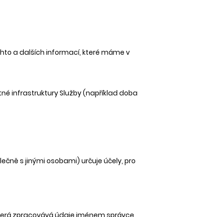
ěchto a dalších informací, které máme v
é infrastruktury Služby (například doba
čně s jinými osobami) určuje účely, pro
 která zpracovává údaje jménem správce