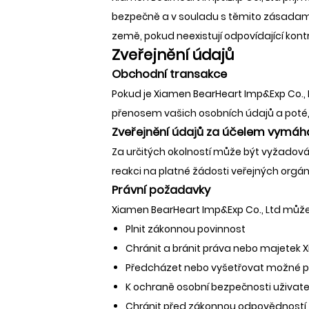
bezpečně a v souladu s těmito zásadam
země, pokud neexistují odpovídající kont
Zveřejnění údajů
Obchodní transakce
Pokud je Xiamen BearHeart Imp&Exp Co., 
přenosem vašich osobních údajů a poté, 
Zveřejnění údajů za účelem vymáh
Za určitých okolností může být vyžadová
reakci na platné žádosti veřejných orgá
Právní požadavky
Xiamen BearHeart Imp&Exp Co., Ltd může z
Plnit zákonnou povinnost
Chránit a bránit práva nebo majetek 
Předcházet nebo vyšetřovat možné pro
K ochraně osobní bezpečnosti uživatel
Chránit před zákonnou odpovědností