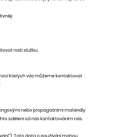
vněji.
ovat naši službu.
 pomocí kterých vás můžeme kontaktovat
:
tingovými nebo propagačními materiály
ěchto sdělení od nás kontaktováním nás.
vání“). Tato data o používání mohou