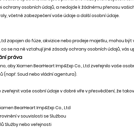
i ochrany osobních údajů, a nedojde k žádnému přenosu vašic
roly, včetně zabezpečení vaše údaje a další osobní údaje.
Ltd zapojen do fúze, akvizice nebo prodeje majetku, mohou být
co se na ně vztahují jiné zásady ochrany osobních údajů, vás 
ání práva
no, aby Xiamen BearHeart Imp&Exp Co., Ltd zveřejnilo vaše osob
nů (např. Soud nebo vládní agentura).
veřejnit vaše osobní údaje v dobré víře v přesvědčení, že takov
Xiamen BearHeart Imp&Exp Co., Ltd
vinění v souvislosti se Službou
ů Služby nebo veřejnosti