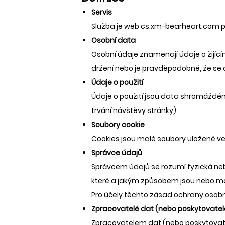
Servis
Služba je web cs.xm-bearheart.com p
Osobní data
Osobní údaje znamenají údaje o žijícím
držení nebo je pravděpodobné, že se 
Údaje o použití
Údaje o použití jsou data shromáždě
trvání návštěvy stránky).
Soubory cookie
Cookies jsou malé soubory uložené ve 
Správce údajů
Správcem údajů se rozumí fyzická neb
které a jakým způsobem jsou nebo maj
Pro účely těchto zásad ochrany osob
Zpracovatelé dat (nebo poskytovatel
Zpracovatelem dat (nebo poskytovate