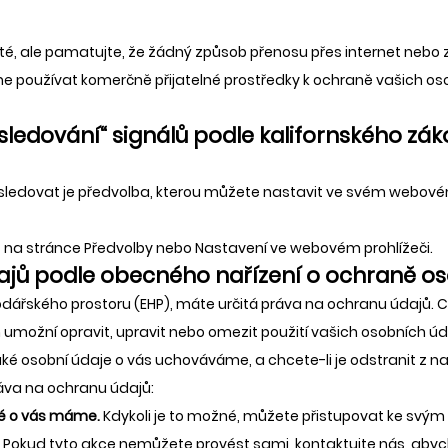
ité, ale pamatujte, že žádný způsob přenosu přes internet nebo 
e používat komerčně přijatelné prostředky k ochraně vašich os
esledování“ signálů podle kalifornského zá
sledovat je předvolba, kterou můžete nastavit ve svém webovém
 na stránce Předvolby nebo Nastavení ve webovém prohlížeči.
ajů podle obecného nařízení o ochraně os
ářského prostoru (EHP), máte určitá práva na ochranu údajů. C
 umožní opravit, upravit nebo omezit použití vašich osobních úd
jaké osobní údaje o vás uchováváme, a chcete-li je odstranit z n
ráva na ochranu údajů:
ré o vás máme.
Kdykoli je to možné, můžete přistupovat ke svý
u. Pokud tyto akce nemůžete provést sami, kontaktujte nás, ab