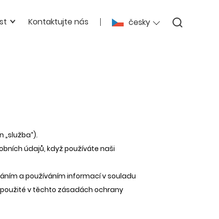
st
Kontaktujte nás
česky
 „služba“).
obních údajů, když používáte naši
váním a používáním informací v souladu
 použité v těchto zásadách ochrany