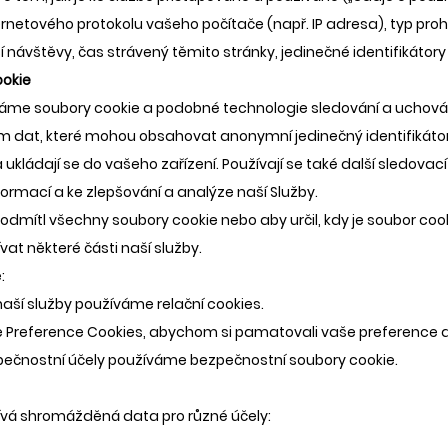
rnetového protokolu vašeho počítače (např. IP adresa), typ prohlí
í návštěvy, čas strávený těmito stránky, jedinečné identifikátory
ookie
žíváme soubory cookie a podobné technologie sledování a uchov
 dat, které mohou obsahovat anonymní jedinečný identifikátor
 ukládají se do vašeho zařízení. Používají se také další sledovac
ormací a ke zlepšování a analýze naší Služby.
dmítl všechny soubory cookie nebo aby určil, kdy je soubor coo
t některé části naší služby.
:
naší služby používáme relační cookies.
 Preference Cookies, abychom si pamatovali vaše preference a
pečnostní účely používáme bezpečnostní soubory cookie.
ívá shromážděná data pro různé účely: