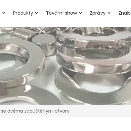
s
Produkty
Tovární show
Zprávy
Znalo
se dvěma zapuštěnými otvory