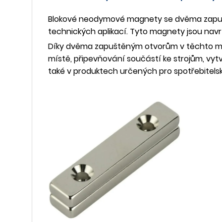
Blokové neodymové magnety se dvěma zapuštěn
technických aplikací. Tyto magnety jsou navrž
Díky dvěma zapuštěným otvorům v těchto magn
místě, připevňování součástí ke strojům, vyt
také v produktech určených pro spotřebitelsk