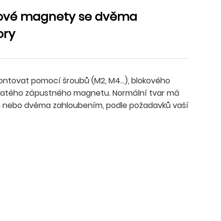
ové magnety se dvěma
ory
tovat pomocí šroubů (M2, M4...), blokového
atého zápustného magnetu. Normální tvar má
ním nebo dvěma zahloubením, podle požadavků vaší