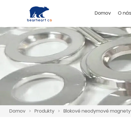
Domov
O ná
Domov
>
Produkty
>
Blokové neodymové magnety 