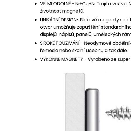
VELMI ODOLNÉ - Ni+Cu+Ni Trojitá vrstva. N
životnost magnetů.
UNIKÁTNÍ DESIGN- Blokové magnety se č
otvor umožňuje zapuštění standardního š
displejů, nápisů, panelů, uměleckých rá
ŠIROKÉ POUŽÍVÁNÍ - Neodymové obdélníko
řemesla nebo školní učebnu a tak dále.
VÝKONNÉ MAGNETY - Vyrobeno ze super s