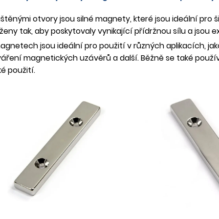
ými otvory jsou silné magnety, které jsou ideální pro š
eny tak, aby poskytovaly vynikající přídržnou sílu a jsou e
etech jsou ideální pro použití v různých aplikacích, jak
váření magnetických uzávěrů a další. Běžně se také použí
é použití.