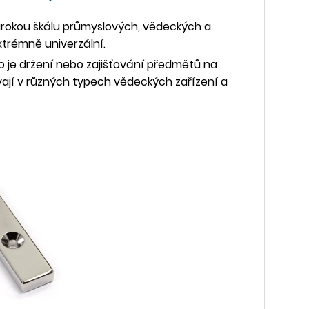
irokou škálu průmyslových, vědeckých a
xtrémně univerzální.
o je držení nebo zajišťování předmětů na
vají v různých typech vědeckých zařízení a