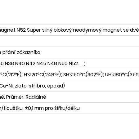
magnet N52 Super silný blokový neodymový magnet se dv
 přání zákazníka
5 N38 N40 N42 N45 N48 N50 N52......）
0°C(212°F); H:<120°C(248°F); SH:<150°C(302°F); UH:<180°C(356
u-Ni, zlato, stříbro, epoxid)
lně, Průměr, Radiálně
tloušťku, ±0,1 mm pro šířku/délku