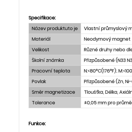
Specifikace:
Název produktu
to je
Vlastní průmyslový 
Materiál
Neodymový magnet
Velikost
Různé druhy nebo dle
Školní známka
Přizpůsobené (N33 N3
Pracovní teplota
N:<80°C(176°F); M:<10
Povlak
Přizpůsobené (Zn, Ni-C
Směr magnetizace
Tloušťka, Délka, Axiá
Tolerance
±0,05 mm pro průměr/
Funkce: