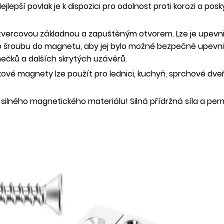
ejlepší povlak je k dispozici pro odolnost proti korozi a po
tvercovou základnou a zapuštěným otvorem. Lze je upevn
roubu do magnetu, aby jej bylo možné bezpečně upevnit do 
mečků a dalších skrytých uzávěrů.
vé magnety lze použít pro lednici, kuchyň, sprchové dveř
ilného magnetického materiálu! Silná přídržná síla a 