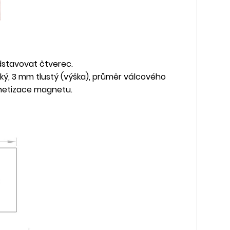
edstavovat čtverec.
ý, 3 mm tlustý (výška), průměr válcového
netizace magnetu.