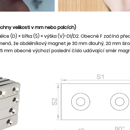
chny velikosti v mm nebo palcích)
élce (D) × šířka (Š) × výška (V)-D1/D2. Obecně F začíná př
ená, že obdélníkový magnet je 30 mm dlouhý, 20 mm širok
,5 mm obecně výchozí poslední číslo udávající směr mag