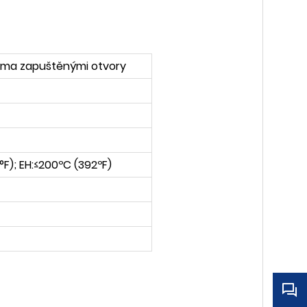
ěma zapuštěnými otvory
°F); EH:≤200ºC (392ºF)