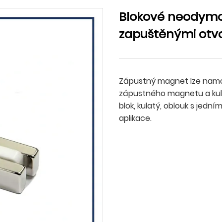
Blokové neodym
zapuštěnými otv
Zápustný magnet lze namon
zápustného magnetu a kul
blok, kulatý, oblouk s jed
aplikace.