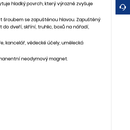
skytuje hladký povrch, který výrazně zvyšuje
it šroubem se zapuštěnou hlavou. Zapuštěný
dveří, skříní, truhlic, boxů na nářadí,
e, kancelář, vědecké účely, umělecká
permanentní neodymový magnet.